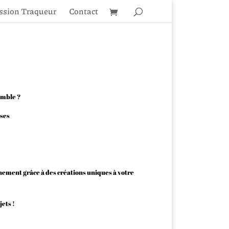
ssion Traqueur
Contact
emble ?
ises
énement grâce à des créations uniques à votre
ets !