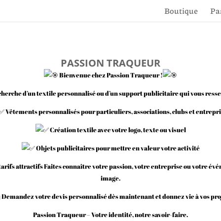
Boutique
Pa
PASSION TRAQUEUR
Bienvenue chez Passion Traqueur !
echerche d’un textile personnalisé ou d’un support publicitaire qui vous ress
Vêtements personnalisés pour particuliers, associations, clubs et entrepr
Création textile avec votre logo, texte ou visuel
Objets publicitaires pour mettre en valeur votre activité
arifs attractifs Faites connaître votre passion, votre entreprise ou votre év
image.
Demandez votre devis personnalisé dès maintenant et donnez vie à vos proj
Passion Traqueur – Votre identité, notre savoir-faire.