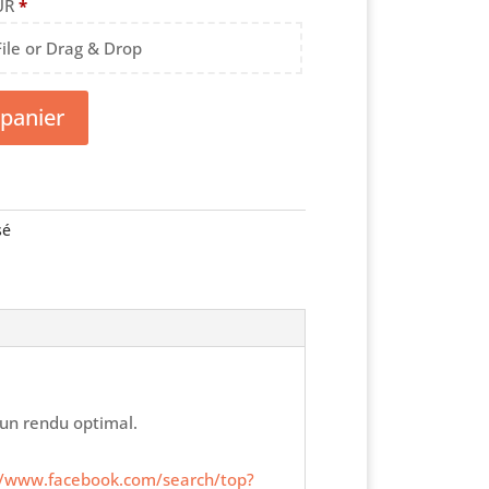
EUR
*
File or Drag & Drop
 panier
sé
 un rendu optimal.
//www.facebook.com/search/top?