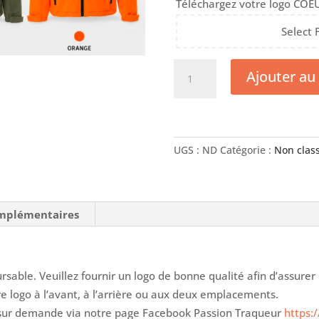
Téléchargez votre logo CO
Select 
quantité
Ajouter au
de
Vestes
à
capuche
UGS :
ND
Catégorie :
Non clas
omplémentaires
sable. Veuillez fournir un logo de bonne qualité afin d’assurer
re logo à l’avant, à l’arrière ou aux deux emplacements.
 sur demande via notre page Facebook Passion Traqueur
https: